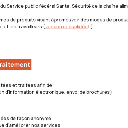
 du Service public fédéral Santé, Sécurité de la chaîne ali
normes de produits visant àpromouvoir des modes de produ
 et les travailleurs (
version consolidée
)
 traitement
ées et traitées afin de :
in d’information électronique, envoi de brochures)
itées de façon anonyme :
vue d’améliorer nos services ;