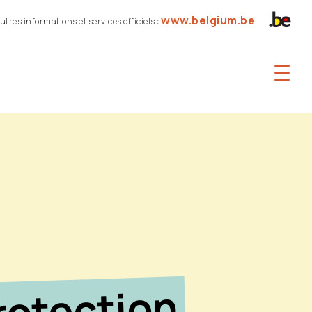
www.belgium.be
utres informations et services officiels :
rotection