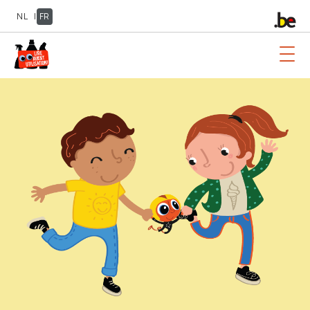
NL
|
FR