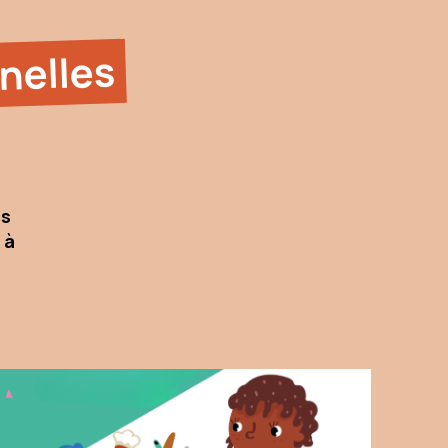
nelles
us
 à