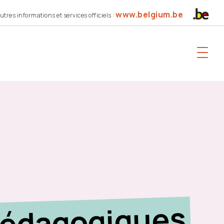
www.belgium.be
utres informations et services officiels :
pédagogiques