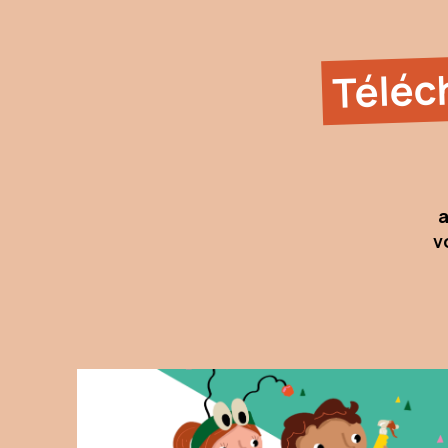
Téléc
a
v