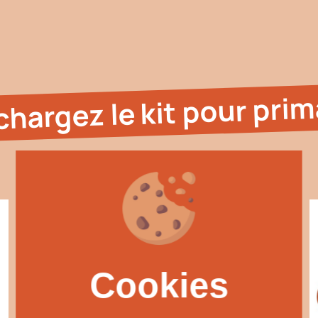
chargez le kit pour prim
Cookies
Cookies