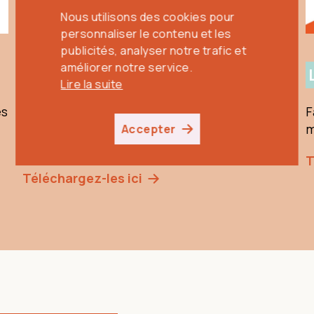
Nous utilisons des cookies pour
Nous utilisons des cookies pour
personnaliser le contenu et les
personnaliser le contenu et les
publicités, analyser notre trafic et
publicités, analyser notre trafic et
améliorer notre service.
améliorer notre service.
Les Fiches
Lire la suite
Lire la suite
es
Ces fiches actives pour le 1er degré de
F
primaire comprennent de nombreuses
m
Accepter
Accepter
activités !
T
Téléchargez-les ici