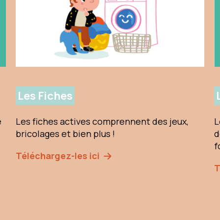
Les Fiches
e
Les fiches actives comprennent des jeux,
L
bricolages et bien plus !
d
f
Téléchargez-les ici
T